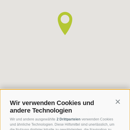
Wir verwenden Cookies und
Contin
andere Technologien
Sterzing
Brixen
Wir und andere ausgewählte
2 Drittparteien
verwenden Cookies
und ähnliche Technologien. Diese Hilfsmittel sind unerlässlich, um
die Nutzung digitaler Inhalte zu gewährleisten, die Navigation zu