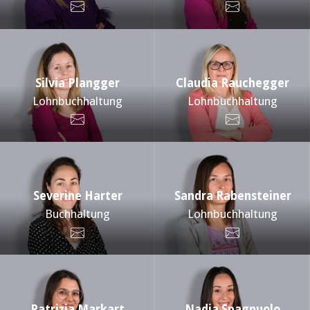
Silvia Plangger
Claudia Rauchegger
Lohnbuchhaltung
Lohnbuchhaltung
Severine Harter
Sandra Rabensteiner
Buchhaltung
Lohnbuchhaltung
Patrizia Markart
Nadia Spagnuolo