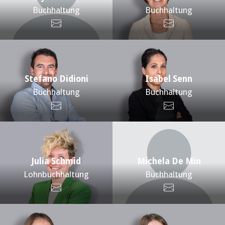
Buchhaltung
Buchhaltung
Stefano Didioni
Isabel Senn
Buchhaltung
Buchhaltung
Julia Schmid
Michela De Min
Lohnbuchhaltung
Buchhaltung