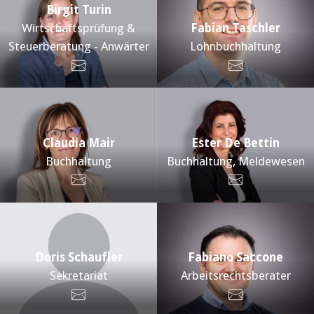
Birgit Turin
Wirtschaftsprüfung &
Fabian Taschler
Steuerberatung - Anwärter
Lohnbuchhaltung
Claudia Mair
Ester De Bettin
Buchhaltung
Buchhaltung, Meldewesen
Doris Schaufler
Fabiano Saccone
Sekretariat
Arbeitsrechtsberater