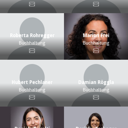
Roberta Rohregger
Marion Frei
Buchhaltung
Buchhaltung
Hubert Pechlaner
Damian Röggla
Buchhaltung
Buchhaltung