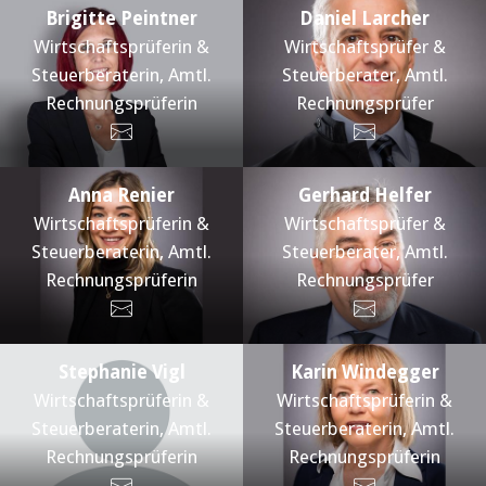
Brigitte Peintner
Daniel Larcher
Wirtschaftsprüferin &
Wirtschaftsprüfer &
Steuerberaterin, Amtl.
Steuerberater, Amtl.
Rechnungsprüferin
Rechnungsprüfer
Anna Renier
Gerhard Helfer
Wirtschaftsprüferin &
Wirtschaftsprüfer &
Steuerberaterin, Amtl.
Steuerberater, Amtl.
Rechnungsprüferin
Rechnungsprüfer
Stephanie Vigl
Karin Windegger
Wirtschaftsprüferin &
Wirtschaftsprüferin &
Steuerberaterin, Amtl.
Steuerberaterin, Amtl.
Rechnungsprüferin
Rechnungsprüferin