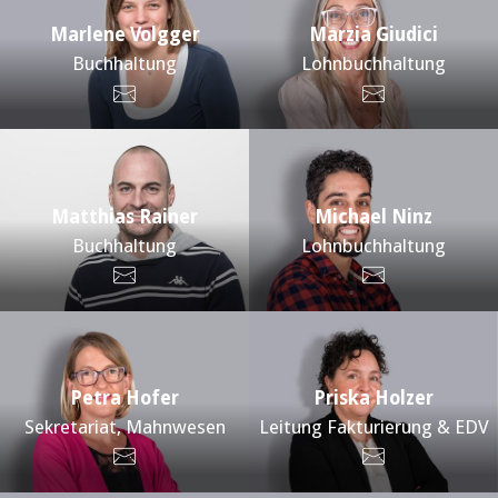
Marlene Volgger
Marzia Giudici
Buchhaltung
Lohnbuchhaltung
Matthias Rainer
Michael Ninz
Buchhaltung
Lohnbuchhaltung
Petra Hofer
Priska Holzer
Sekretariat, Mahnwesen
Leitung Fakturierung & EDV