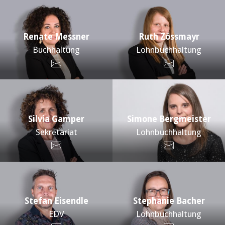
Renate Messner
Ruth Zössmayr
Buchhaltung
Lohnbuchhaltung
Silvia Gamper
Simone Bergmeister
Sekretariat
Lohnbuchhaltung
Stefan Eisendle
Stephanie Bacher
EDV
Lohnbuchhaltung