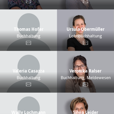
Thomas Hofer
Ursula Obermüller
Buchhaltung
Lohnbuchhaltung
Valeria Casazza
Veronika Ralser
Buchhaltung
Buchhaltung, Meldewesen
Wally Lochmann
Silvia Leider