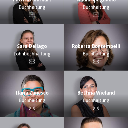
Buchhaltung
Buchhaltung
Sara Dellago
Roberta Bontempelli
Lohnbuchhaltung
Buchhaltung
Ilaria Zanesco
Bettina Wieland
Buchhaltung
Buchhaltung