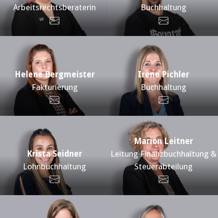
Arbeitsrechtsberaterin
Buchhaltung
Helene Bergmeister
Irene Pichler
Fakturierung
Buchhaltung
Marion Leitner
Krista Seidner
Leitung Finanzbuchhaltung &
Lohnbuchhaltung
Steuerabteilung