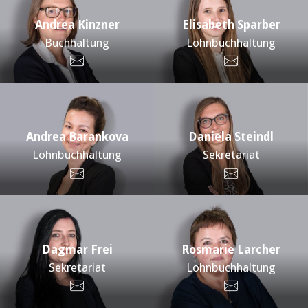
Andrea Kinzner
Elisabeth Sparber
Buchhaltung
Lohnbuchhaltung
Andrea Barankova
Daniela Steindl
Lohnbuchhaltung
Sekretariat
Dagmar Frei
Rosmarie Larcher
Sekretariat
Lohnbuchhaltung