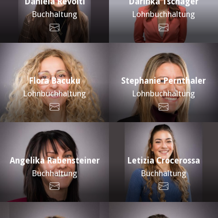
Daniela Revolti
Darinka Tschager
Buchhaltung
Lohnbuchhaltung
Flora Bacuku
Stephanie Pernthaler
Lohnbuchhaltung
Lohnbuchhaltung
Angelika Rabensteiner
Letizia Crocerossa
Buchhaltung
Buchhaltung