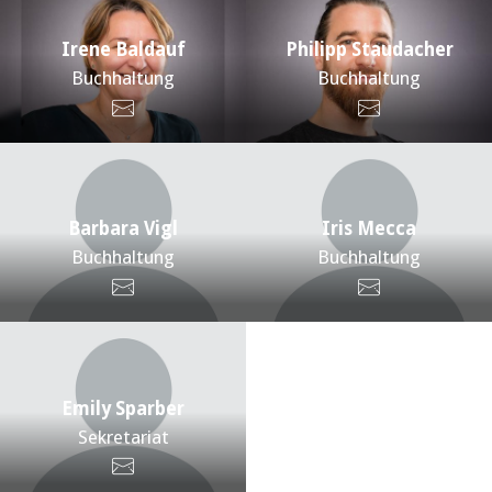
Irene Baldauf
Philipp Staudacher
Buchhaltung
Buchhaltung
Barbara Vigl
Iris Mecca
Buchhaltung
Buchhaltung
Emily Sparber
Sekretariat