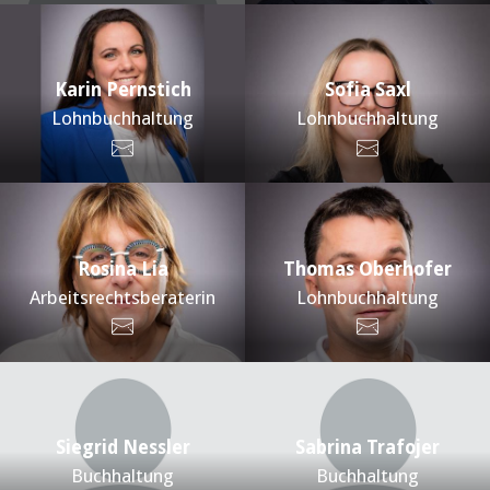
Karin Pernstich
Sofia Saxl
Lohnbuchhaltung
Lohnbuchhaltung
Rosina Lia
Thomas Oberhofer
Arbeitsrechtsberaterin
Lohnbuchhaltung
Siegrid Nessler
Sabrina Trafojer
Buchhaltung
Buchhaltung