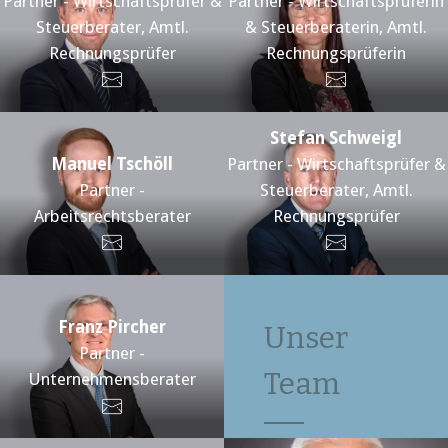
Partner - Wirtschaftsprüfer &
Partner - Wirtschaftsprüferin
Steuerberater, Amtl.
& Steuerberaterin, Amtl.
Rechnungsprüfer
Rechnungsprüferin
Stefan Schweigl
Manuel Tschöll
Partner - Wirtschaftsprüfer &
Partner -
Steuerberater, Amtl.
Arbeitsrechtsberater
Rechnungsprüfer
Franz Pircher
Unser
Partner -
Team
Unternehmensberater