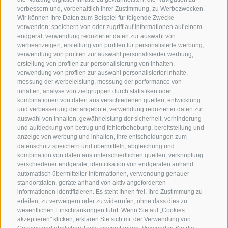
Bahnhofstraße 8
Peter-Mayr-Str. 10
verbessern und, vorbehaltlich Ihrer Zustimmung, zu Werbezwecken.
I-39049 Sterzing
I-39042 Brixen
Wir können Ihre Daten zum Beispiel für folgende Zwecke
verwenden: speichern von oder zugriff auf informationen auf einem
T +39 0472 761300
T +39 0472 975460
endgerät, verwendung reduzierter daten zur auswahl von
werbeanzeigen, erstellung von profilen für personalisierte werbung,
verwendung von profilen zur auswahl personalisierter werbung,
erstellung von profilen zur personalisierung von inhalten,
verwendung von profilen zur auswahl personalisierter inhalte,
messung der werbeleistung, messung der performance von
Kaltern
inhalten, analyse von zielgruppen durch statistiken oder
kombinationen von daten aus verschiedenen quellen, entwicklung
Bozen/Eppan
und verbesserung der angebote, verwendung reduzierter daten zur
auswahl von inhalten, gewährleistung der sicherheit, verhinderung
Bahnhofstrasse 10 -
und aufdeckung von betrug und fehlerbehebung, bereitstellung und
anzeige von werbung und inhalten, ihre entscheidungen zum
Frangart, Pillhof 17 A
Forumcenter
datenschutz speichern und übermitteln, abgleichung und
I-39057 Eppan
I-39052 Kaltern
kombination von daten aus unterschiedlichen quellen, verknüpfung
verschiedener endgeräte, identifikation von endgeräten anhand
T +39 0471 973966
T +39 0471 963222
automatisch übermittelter informationen, verwendung genauer
standortdaten, geräte anhand von aktiv angeforderten
informationen identifizieren. Es steht Ihnen frei, Ihre Zustimmung zu
erteilen, zu verweigern oder zu widerrufen, ohne dass dies zu
wesentlichen Einschränkungen führt. Wenn Sie auf „Cookies
akzeptieren" klicken, erklären Sie sich mit der Verwendung von