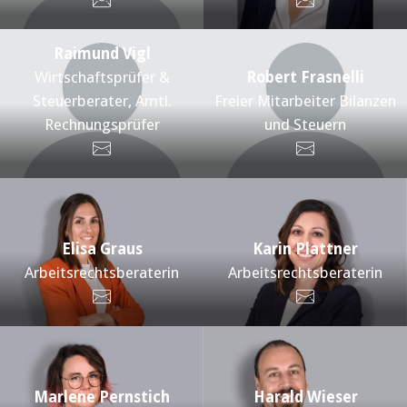
Raimund Vigl
Wirtschaftsprüfer &
Robert Frasnelli
Steuerberater, Amtl.
Freier Mitarbeiter Bilanzen
Rechnungsprüfer
und Steuern
Elisa Graus
Karin Plattner
Arbeitsrechtsberaterin
Arbeitsrechtsberaterin
Marlene Pernstich
Harald Wieser