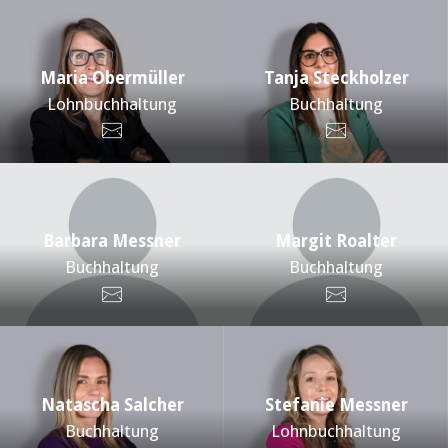
Maria Obermüller
Tanja Steckholzer
Lohnbuchhaltung
Buchhaltung
Barbara Messner
Margit Roalter
Buchhaltung
Buchhaltung
Natascha Salcher
Stefanie Messner
Buchhaltung
Lohnbuchhaltung