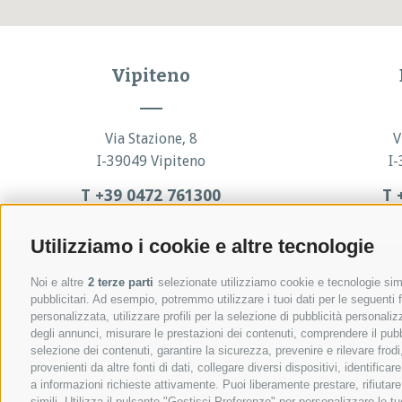
Vipiteno
Via Stazione, 8
V
I-39049 Vipiteno
I
T +39 0472 761300
T 
Utilizziamo i cookie e altre tecnologie
Noi e altre
2 terze parti
selezionate utilizziamo cookie e tecnologie simil
pubblicitari. Ad esempio, potremmo utilizzare i tuoi dati per le seguenti fi
personalizzata, utilizzare profili per la selezione di pubblicità personaliz
degli annunci, misurare le prestazioni dei contenuti, comprendere il pubbli
selezione dei contenuti, garantire la sicurezza, prevenire e rilevare fro
provenienti da altre fonti di dati, collegare diversi dispositivi, identifi
a informazioni richieste attivamente. Puoi liberamente prestare, rifiutar
simili. Utilizza il pulsante "Gestisci Preferenze" per personalizzare le