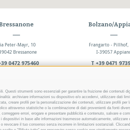
Bressanone
Bolzano/Appi
ia Peter-Mayr, 10
Frangarto - Pillhof,
-39042 Bressanone
I-39057 Appian
+39 0472 975460
T +39 0471 973
i. Questi strumenti sono essenziali per garantire la fruizione dei contenuti dig
nalità: archiviare informazioni su dispositivo e/o accedervi, utilizzare dati limita
zata, creare profili per la personalizzazione dei contenuti, utilizzare profili pe
co attraverso statistiche o la combinazione di dati provenienti da fonti diverse, 
PEC:
di, correggere errori, erogare e presentare pubblicità e contenuto, salvare e co
care i dispositivi in base alle informazioni trasmesse automaticamente, utilizzare
e o revocare il tuo consenso senza incorrere in limitazioni sostanziali. Clicca
 tue scelte o "Rifiuta tutto" per proseguire senza cookie non strettamente nece