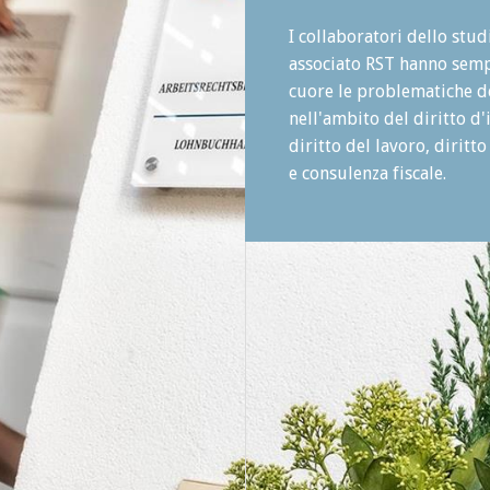
I collaboratori dello stud
associato RST hanno sem
cuore le problematiche de
nell'ambito del diritto d
diritto del lavoro, diritto
e consulenza fiscale.