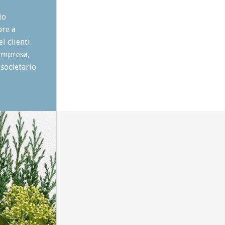
io
pre a
i clienti
'impresa,
 societario