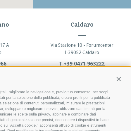
ano
Caldaro
 17 A
Via Stazione 10 - Forumcenter
o
I-39052 Caldaro
966
T +39 0471 963222
Contin
itali, migliorare la navigazione e, previo tuo consenso, per scopi
ti per la selezione della pubblicità, creare profili per la pubblicità
r la selezione di contenuti personalizzati, misurare le prestazioni
sviluppare e migliorare i servizi, utilizzare dati limitati per la
municare le scelte sulla privacy, abbinare e combinare dati
 dati di geolocalizzazione precisi, riconoscere i dispositivi in base
ndo su "Accetta cookie," acconsenti all'uso di cookie e strumenti
ssari. Puoi modificare le tue preferenze in qualsiasi momento