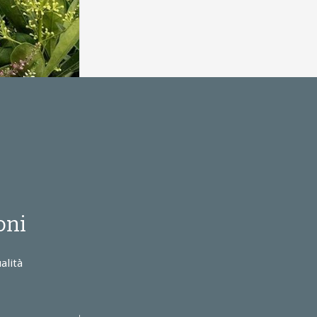
oni
alità